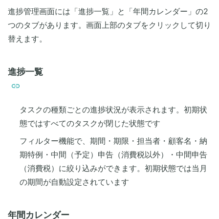
進捗管理画面には「進捗一覧」と「年間カレンダー」の2
つのタブがあります。画面上部のタブをクリックして切り
替えます。
進捗一覧
タスクの種類ごとの進捗状況が表示されます。初期状
態ではすべてのタスクが閉じた状態です
フィルター機能で、期間・期限・担当者・顧客名・納
期特例・中間（予定）申告（消費税以外）・中間申告
（消費税）に絞り込みができます。初期状態では当月
の期間が自動設定されています
年間カレンダー