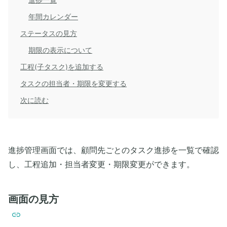
年間カレンダー
ステータスの見方
期限の表示について
工程(子タスク)を追加する
タスクの担当者・期限を変更する
次に読む
進捗管理画面では、顧問先ごとのタスク進捗を一覧で確認
し、工程追加・担当者変更・期限変更ができます。
画面の見方